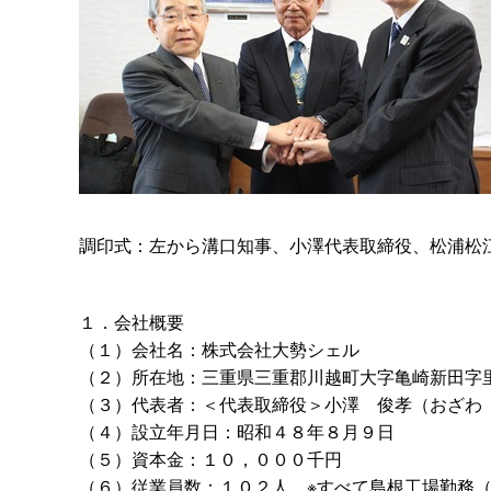
調印式：左から溝口知事、小澤代表取締役、松浦松江
１．会社概要
（１）会社名：株式会社大勢シェル
（２）所在地：三重県三重郡川越町大字亀崎新田字
（３）代表者：＜代表取締役＞小
澤
俊孝（おざ
（４）設立年月日：昭和４８年８月９日
（５）資本金：１０，０００千円
（６）従業員数：１０２
人
※すべて島根工場勤務