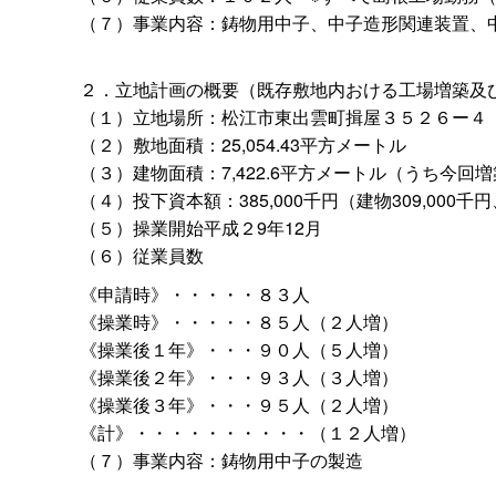
（７）事業内容：鋳物用中子、中子造形関連装置、
２．立地計画の概要（既存敷地内おける工場増築及
（１）立地場所：松江市東出雲町揖屋３５２６ー４
（２）敷地面積：25,054.43平方メートル
（３）建物面積：7,422.6平方メートル（うち今回増築
（４）投下資本額：385,000千円（建物309,000千円
（５）操業開始平成２9年12月
（６）従業員数
《申請時》・・・・・８３人
《操業時》・・・・・８５人（２人増）
《操業後１年》・・・９０人（５人増）
《操業後２年》・・・９３人（３人増）
《操業後３年》・・・９５人（２人増）
《計》・・・・・・・・・・（１２人増）
（７）事業内容：鋳物用中子の製造