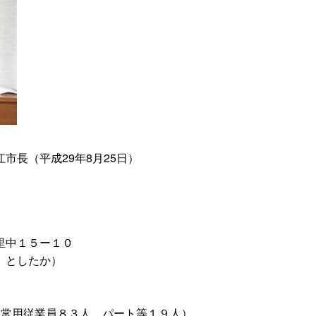
市長（平成29年8月25日）
里中１５ー１０
わ
としたか）
（常用従業員８３人、パート等１９人）