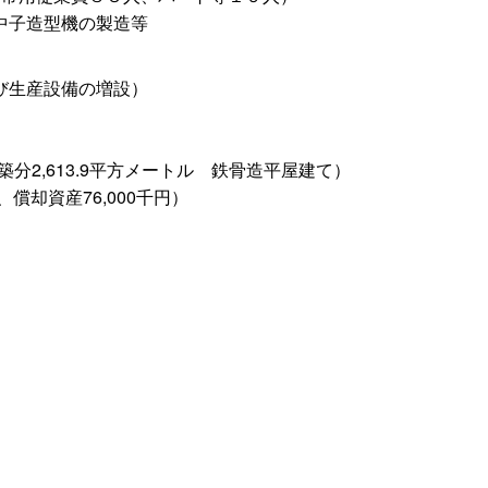
中子造型機の製造等
び生産設備の増設）
分2,613.9平方メート
ル
鉄骨造平屋建て）
、償却資産76,000千円）