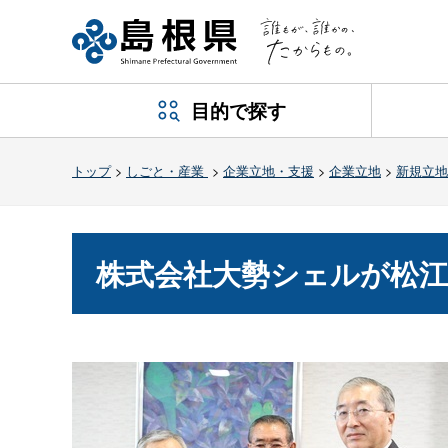
目的で探す
トップ
>
しごと・産業
>
企業立地・支援
>
企業立地
>
新規立地
株式会社大勢シェルが松江