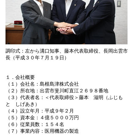
調印式：左から溝口知事、藤本代表取締役、長岡出雲市
長（平成３０年７月１９日）
１．会社概要
（１）会社名：島根島津株式会社
（２）所在地：出雲市斐川町直江２６９８番地
（３）代表者名：＜代表取締役＞藤
本
滋明（ふじも
と
しげあき）
（４）設立年月：平成９年２月
（５）資本金：４億５０００万円
（６）従業員数：１５４名
（７）事業内容：医用機器の製造