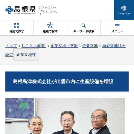
Language
目的で探す
組織で探す
キーワード検索
メニュー
トップ
>
しごと・産業
>
企業立地・支援
>
企業立地
>
新規立地計画
認定
企業立地課
島根島津株式会社が出雲市内に生産設備を増設