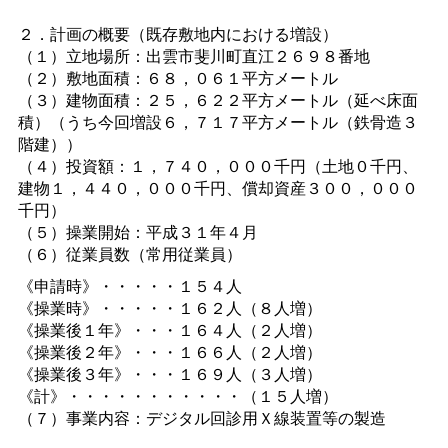
２．計画の概要（既存敷地内における増設）
（１）立地場所：出雲市斐川町直江２６９８番地
（２）敷地面積：６８，０６１平方メートル
（３）建物面積：２５，６２２平方メートル（延べ床面
積）（うち今回増設６，７１７平方メートル（鉄骨造３
階建））
（４）投資額：１，７４０，０００千円（土地０千円、
建物１，４４０，０００千円、償却資産３００，０００
千円）
（５）操業開始：平成３１年４月
（６）従業員数（常用従業員）
《申請時》・・・・・１５４人
《操業時》・・・・・１６２人（８人増）
《操業後１年》・・・１６４人（２人増）
《操業後２年》・・・１６６人（２人増）
《操業後３年》・・・１６９人（３人増）
《計》・・・・・・・・・・・（１５人増）
（７）事業内容：デジタル回診用Ｘ線装置等の製造