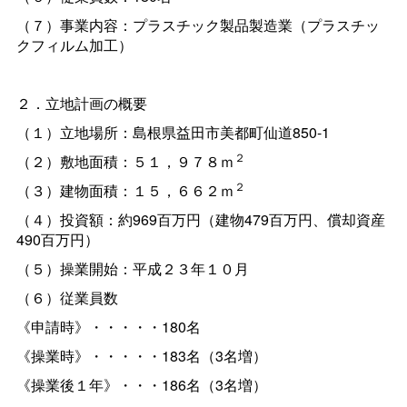
（７）事業内容：プラスチック製品製造業（プラスチッ
クフィルム加工）
２．立地計画の概要
（１）立地場所：島根県益田市美都町仙道850-1
２
（２）敷地面積：５１，９７８ｍ
２
（３）建物面積：１５，６６２ｍ
（４）投資額：約969百万円（建物479百万円、償却資産
490百万円）
（５）操業開始：平成２３年１０月
（６）従業員数
《申請時》・・・・・180名
《操業時》・・・・・183名（3名増）
《操業後１年》・・・186名（3名増）