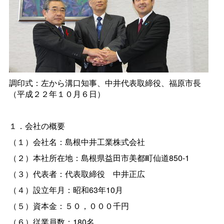
調印式：左から溝口知事、中井代表取締役、福原市長
（平成２２年１０月６日）
１．会社の概要
（１）会社名：島根中井工業株式会社
（２）本社所在地：島根県益田市美都町仙道850-1
（３）代表者：代表取締
役
中井正広
（４）設立年月：昭和63年10月
（５）資本金：５０，０００千円
（６）従業員数：180名