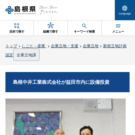
Language
目的で探す
組織で探す
キーワード検索
メニュー
トップ
>
しごと・産業
>
企業立地・支援
>
企業立地
>
新規立地計画
認定
企業立地課
島根中井工業株式会社が益田市内に設備投資