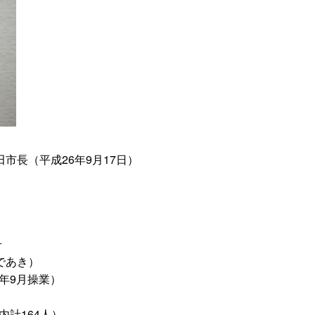
市長（平成26年9月17日）
号
であき）
4年9月操業）
内計164人）