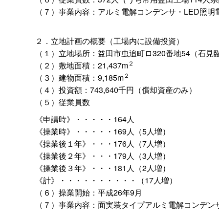
（７）事業内容：アルミ電解コンデンサ・LED照明
２．立地計画の概要（工場内に設備投資）
（１）立地場所：益田市虫追町ロ320番地54（石
２
（２）敷地面積：21,437m
２
（３）建物面積：9,185m
（４）投資額：743,640千円（償却資産のみ）
（５）従業員数
《申請時》・・・・・164人
《操業時》・・・・・169人（5人増）
《操業後１年》・・・176人（7人増）
《操業後２年》・・・179人（3人増）
《操業後３年》・・・181人（2人増）
《計》・・・・・・・・・・（17人増）
（６）操業開始：平成26年9月
（７）事業内容：面実装タイプアルミ電解コンデン