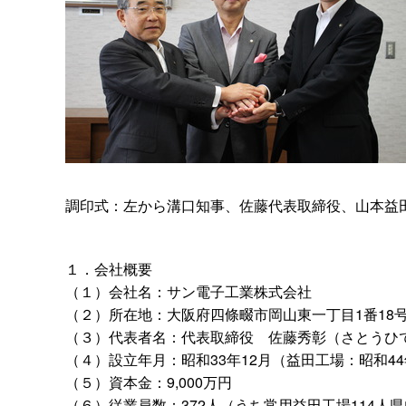
調印式：左から溝口知事、佐藤代表取締役、山本益田
１．会社概要
（１）会社名：サン電子工業株式会社
（２）所在地：大阪府四條畷市岡山東一丁目1番18
（３）代表者名：代表取締
役
佐藤秀彰（さとうひ
（４）設立年月：昭和33年12月（益田工場：昭和4
（５）資本金：9,000万円
（６）従業員数：372人（うち常用益田工場114人県