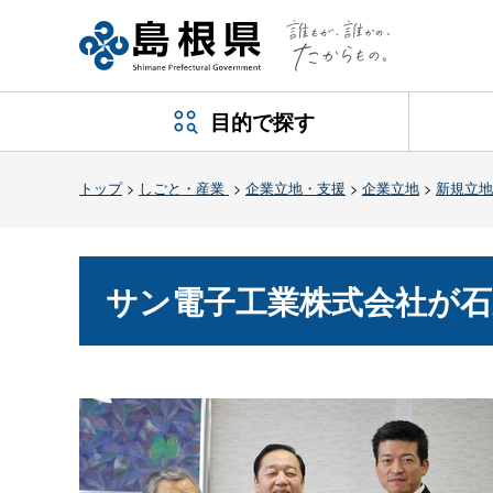
目的で探す
トップ
>
しごと・産業
>
企業立地・支援
>
企業立地
>
新規立地
サン電子工業株式会社が