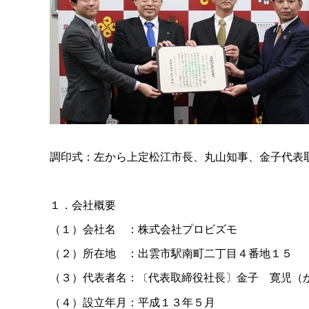
調印式：左から上定松江市長、丸山知事、金子代表
１．会社概要
（１）会社
名
：株式会社プロビズモ
（２）所在
地
：出雲市駅南町二丁目４番地１５
（３）代表者名：
代表取締役社長〕金
子
寛児（
〔
（４）設立年月：平成１３年５月