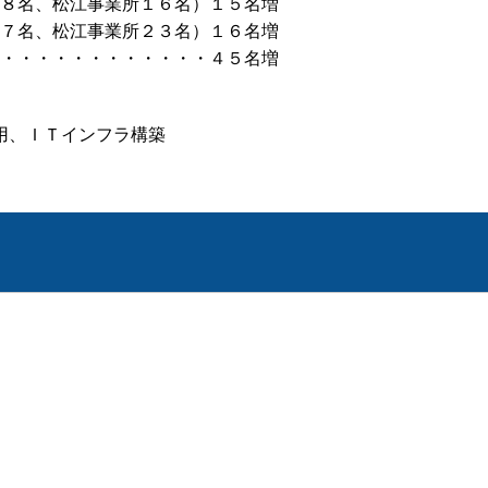
８名、松江事業所１６名）１５名増
７名、松江事業所２３名）１６名増
・・・・・・・・・・・・４５名増
用、ＩＴインフラ構築