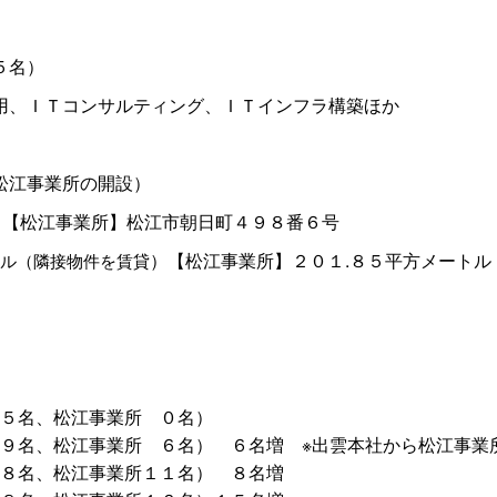
５名）
用、ＩＴコンサルティング、ＩＴインフラ構築ほか
松江事業所の開設）
４【松江事業所】松江市朝日町４９８番６号
）【松江事業所】２０１.８５平方メートル
ル（隣接物件を賃貸
５名、松江事業
所
０名）
９名、松江事業
所
６名
）
６名
増
※出雲本社から松江事業
８名、松江事業所１１名
）
８名増