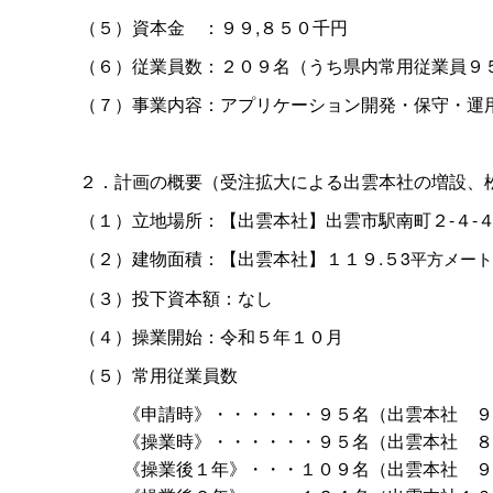
（５）資本
金
：９９,８５０千円
（６）従業員数：２０９名（うち県内常用従業員９
（７）事業内容：アプリケーション開発・保守・運
２．計画の概要（受注拡大による出雲本社の増設、
（１）立地場所：【出雲本社】出雲市駅南町２-４-
（２）建物面積：【出雲本社】１１９.５3
平方メート
（３）投下資本額：なし
（４）操業開始：令和５年１０月
（５）常用従業員数
《申請時》・・・・・・９５名（出雲本
社
９
《操業時》・・・・・・９５名（出雲本
社
８
《操業後１年》・・・１０９名（出雲本
社
９