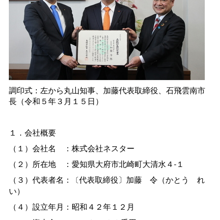
調印式：左から丸山知事、加藤代表取締役、石飛雲南市
長（令和５年３月１５日）
１．会社概要
（１）会社
名
：株式会社ネスター
（２）所在
地
：愛知県大府市北崎町大清水４-１
（３）代表者名：
代表取締役〕加
藤
令（かと
う
れ
〔
い）
（４）設立年月：昭和４２年１２月