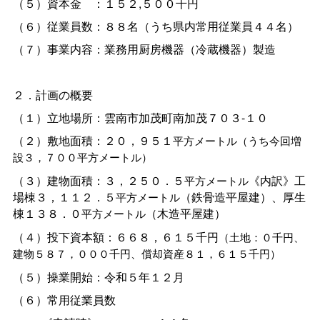
（５）資本
金
：１５２,５００千円
（６）従業員数：８８名（うち県内常用従業員４４名）
（７）事業内容：業務用厨房機器（冷蔵機器）製造
２．計画の概要
（１）立地場所：雲南市加茂町南加茂７０３-１０
（２）敷地面積：２０，９５１
平方メートル（うち今回増
設３，７００平方メートル）
（３）建物面積：３，２５０．５
《内訳》工
平方メートル
場棟３，１１２．５
（鉄骨造平屋建）、厚生
平方メートル
棟１３８．０
（木造平屋建）
平方メートル
（４）投下資本額：６６８，６１５千円
（土地：０千円、
建物５８７，０００千円、償却資産８１，６１５千円）
（５）操業開始：令和５年１２月
（６）常用従業員数