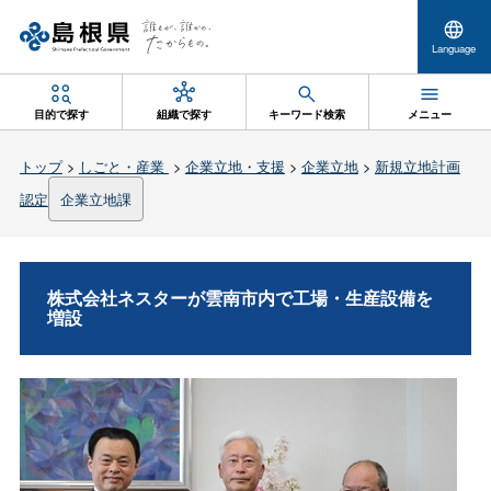
Language
目的で探す
組織で探す
キーワード検索
メニュー
トップ
>
しごと・産業
>
企業立地・支援
>
企業立地
>
新規立地計画
認定
企業立地課
株式会社ネスターが雲南市内で工場・生産設備を
増設