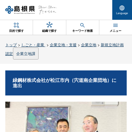
Language
目的で探す
組織で探す
キーワード検索
メニュー
トップ
>
しごと・産業
>
企業立地・支援
>
企業立地
>
新規立地計画
認定
企業立地課
緑鋼材株式会社が松江市内（宍道南企業団地）に
進出