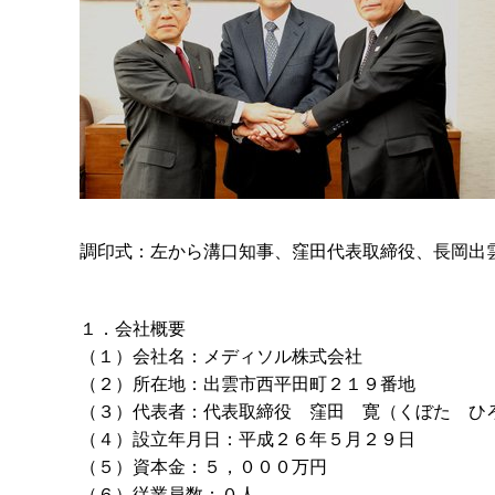
調印式：左から溝口知事、窪田代表取締役、長岡出雲
１．会社概要
（１）会社名：メディソル株式会社
（２）所在地：出雲市西平田町２１９番地
（３）代表者：代表取締
役
窪
田
寛（くぼ
た
ひ
（４）設立年月日：平成２６年５月２９日
（５）資本金：５，０００万円
（６）従業員数：０人