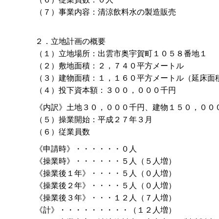
（７）事業内容：清涼飲料水の製造販売
２．立地計画の概要
（１）立地場所：出雲市奥宇賀町１０５８番地１
（２）敷地面積：２，７４０平方メートル
（３）建物面積：１，１６０平方メートル（延床面
（４）投下資本額：３００，０００千円
《内訳》土地３０，０００千円、建物１５０，００
（５）操業開始：平成２７年３月
（６）従業員数
《申請時》・・・・・・０人
《操業時》・・・・・・５人（５人増）
《操業後１年》・・・・５人（０人増）
《操業後２年》・・・・５人（０人増）
《操業後３年》・・・１２人（７人増）
《計》・・・・・・・・・（１２人増）