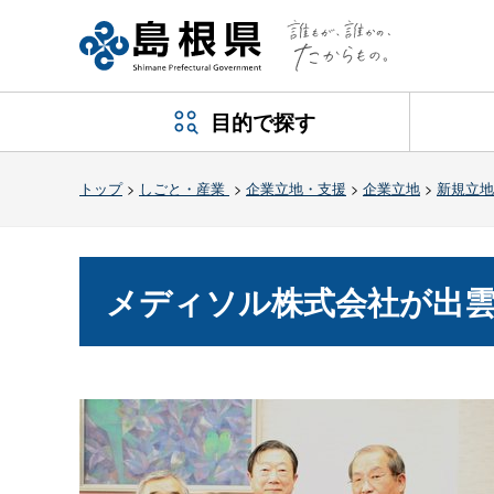
目的で探す
トップ
>
しごと・産業
>
企業立地・支援
>
企業立地
>
新規立地
メディソル株式会社が出