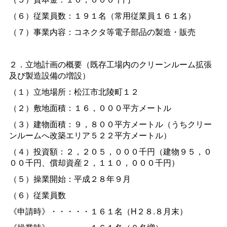
（６）従業員数：１９１名（常用従業員１６１名）
（７）事業内容：コネクタ等電子部品の製造・販売
２．立地計画の概要（既存工場内のクリーンルーム拡張
及び製造設備の増設）
（１）立地場所：松江市北陵町１２
（２）敷地面積：１６，０００平方メートル
（３）建物面積：９，８００平方メートル（うちクリー
ンルームへ改築エリア５２２平方メートル）
（４）投資額：２，２０５，０００千円（建物９５，０
００千円、償却資産２，１１０，０００千円）
（５）操業開始：平成２８年９月
（６）従業員数
《申請時》・・・・・１６１名（H２８.８月末）