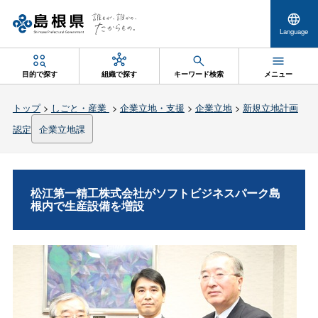
Language
目的で探す
組織で探す
キーワード検索
メニュー
トップ
>
しごと・産業
>
企業立地・支援
>
企業立地
>
新規立地計画
認定
企業立地課
松江第一精工株式会社がソフトビジネスパーク島
根内で生産設備を増設