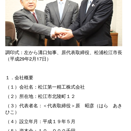
調印式：左から溝口知事、原代表取締役、松浦松江市長
（平成29年2月17日）
１．会社概要
（１）会社名：松江第一精工株式会社
（２）所在地：松江市北陵町１２
（３）代表者名：＜代表取締役＞
原
昭彦（は
ら
あき
ひこ）
（４）設立年月：平成１９年５月
（５）資本金：１０，０００千円