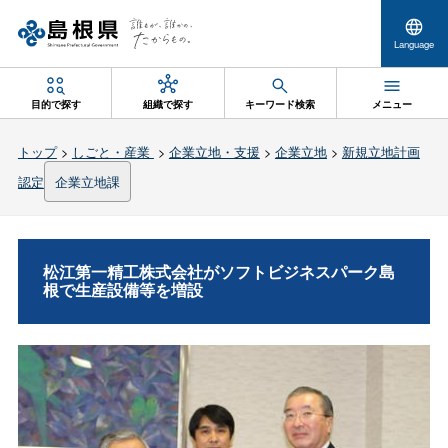
Language
目的で探す
組織で探す
キーワード検索
メニュー
トップ
>
しごと・産業
>
企業立地・支援
>
企業立地
>
新規立地計画
認定
企業立地課
松江第一精工株式会社がソフトビジネスパーク島
根で生産設備等を増設