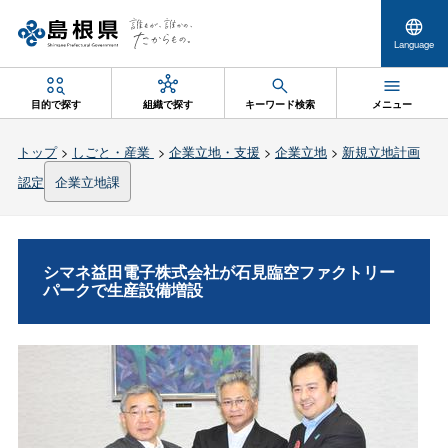
Language
目的で探す
組織で探す
キーワード検索
メニュー
トップ
>
しごと・産業
>
企業立地・支援
>
企業立地
>
新規立地計画
認定
企業立地課
シマネ益田電子株式会社が石見臨空ファクトリー
パークで生産設備増設