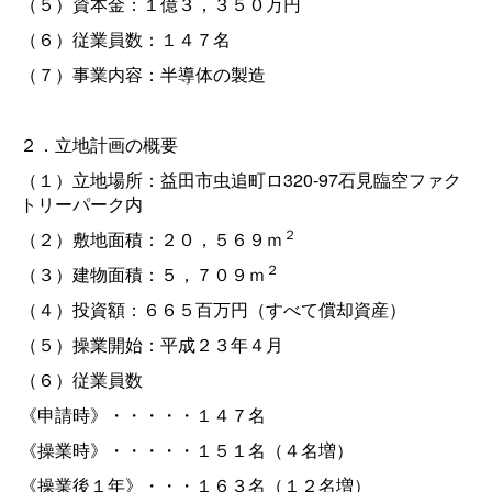
（５）資本金：１億３，３５０万円
（６）従業員数：１４７名
（７）事業内容：半導体の製造
２．立地計画の概要
（１）立地場所：益田市虫追町ロ320-97石見臨空ファク
トリーパーク内
２
（２）敷地面積：２０，５６９ｍ
２
（３）建物面積：５，７０９ｍ
（４）投資額：６６５百万円（すべて償却資産）
（５）操業開始：平成２３年４月
（６）従業員数
《申請時》・・・・・１４７名
《操業時》・・・・・１５１名（４名増）
《操業後１年》・・・１６３名（１２名増）