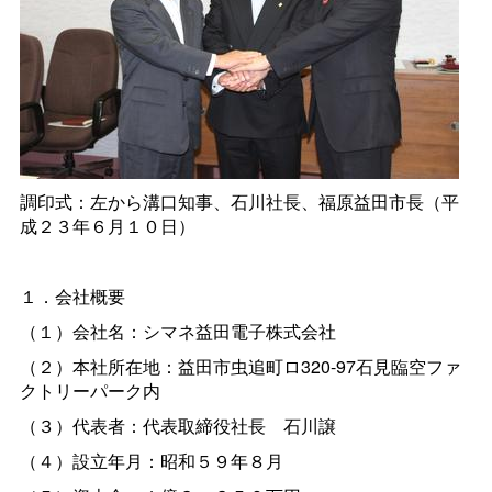
調印式：左から溝口知事、石川社長、福原益田市長（平
成２３年６月１０日）
１．会社概要
（１）会社名：シマネ益田電子株式会社
（２）本社所在地：益田市虫追町ロ320-97石見臨空ファ
クトリーパーク内
（３）代表者：代表取締役社
長
石川譲
（４）設立年月：昭和５９年８月