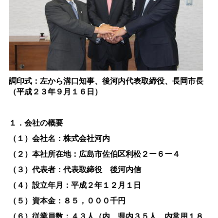
調印式：左から溝口知事、後河内代表取締役、長岡市長
（平成２３年９月１６日）
１．会社の概要
（１）会社名：株式会社河内
（２）本社所在地：広島市佐伯区利松２ー６ー４
（３）代表者：代表取締
役
後河内信
（４）設立年月：平成２年１２月１日
（５）資本金：８５，０００千円
（６）従業員数：４３人（内、県内３５人、内常用１８