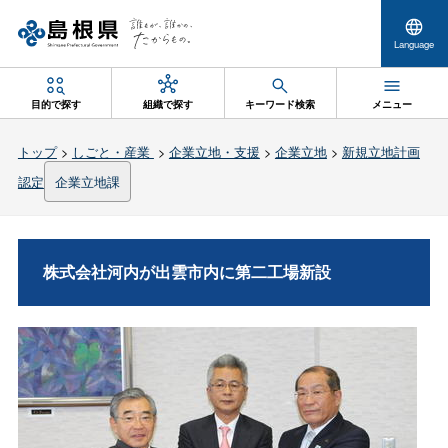
Language
目的で探す
組織で探す
キーワード検索
メニュー
トップ
>
しごと・産業
>
企業立地・支援
>
企業立地
>
新規立地計画
認定
企業立地課
株式会社河内が出雲市内に第二工場新設