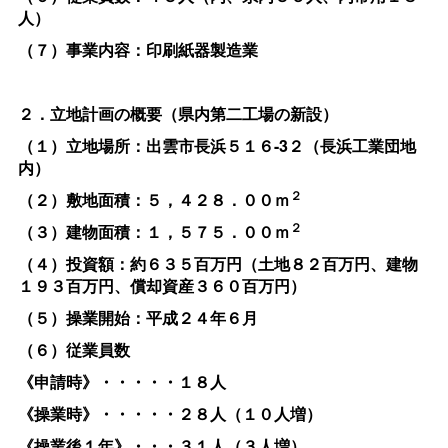
人）
（７）事業内容：印刷紙器製造業
２．立地計画の概要（県内第二工場の新設）
（１）立地場所：出雲市長浜５１６-3２（長浜工業団地
内）
２
（２）敷地面積：５，４２８．００ｍ
２
（３）建物面積：１，５７５．００ｍ
（４）投資額：
約６３５百万円（
土地８２百万円、
建物
１９３百万円、
償却資産３６０百万円）
（５）操業開始：平成２４年６月
（６）従業員数
《申請時》・・・・・１８人
《操業時》・・・・・２８人（１０人増）
《操業後１年》・・・３１人（３人増）