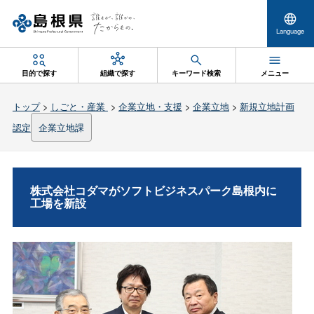
Language
目的で探す
組織で探す
キーワード検索
メニュー
トップ
>
しごと・産業
>
企業立地・支援
>
企業立地
>
新規立地計画
認定
企業立地課
株式会社コダマがソフトビジネスパーク島根内に
工場を新設