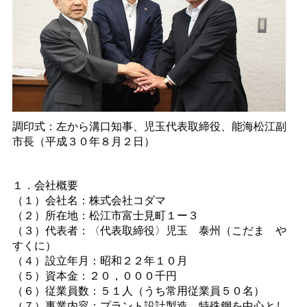
調印式：左から溝口知事、児玉代表取締役、能海松江副
市長（平成３０年８月２日）
１．会社概要
（１）会社名：株式会社コダマ
（２）所在地：松江市富士見町１ー３
（３）代表者：〈代表取締役〉児
玉
泰州（こだ
ま
や
すくに）
（４）設立年月：昭和２２年１０月
（５）資本金：２０，０００千円
（６）従業員数：５１人（うち常用従業員５０名）
（７）事業内容：プラント設計製造、特殊鋼を中心とし