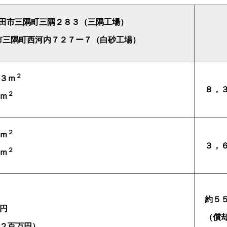
田市三隅町三隅２８３（三隅工場）
市三隅町西河内７２７ー７（白砂工場）
２
３ｍ
８，
２
ｍ
２
ｍ
３，
２
ｍ
約５
円
（償
２百万円）