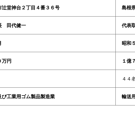
市辻堂神台２丁目４番３６号
島根
長
田代健一
代表
月
昭和
０万円
１億
４４
及び工業用ゴム製品製造業
輸送