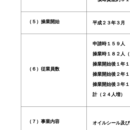
（５）操業開始
平成２３年３月
申請時１５９人
操業時１８２人（
操業開始後１年１
（６）従業員数
操業開始後２年１
操業開始後３年１
計（２４人増）
（７）事業内容
オイルシール及び