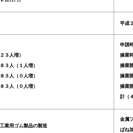
平成
申請
２３人増）
操業
８３人（１人増）
操業
８３人（０人増）
操業
８３人（０人増）
操業
計（
金属
工業用ゴム製品の製造
ばね