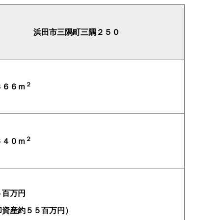
浜田市三隅町三隅２５０
２
３６６ｍ
２
６４０ｍ
５百万円
却資産約５５百万円）