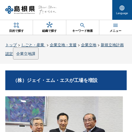
Language
目的で探す
組織で探す
キーワード検索
メニュー
トップ
>
しごと・産業
>
企業立地・支援
>
企業立地
>
新規立地計画
認定
企業立地課
（株）ジェイ・エム・エスが工場を増設