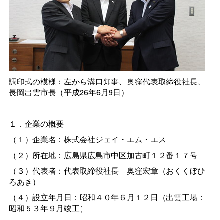
調印式の模様：左から溝口知事、奥窪代表取締役社長、
長岡出雲市長（平成26年6月9日）
１．企業の概要
（１）企業名：株式会社ジェイ・エム・エス
（２）所在地：広島県広島市中区加古町１２番１７号
（３）代表者：代表取締役社
長
奥窪宏章（おくくぼひ
ろあき）
（４）設立年月日：昭和４０年６月１２日（出雲工場：
昭和５３年９月竣工）