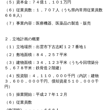
（５）資本金：７４億１，１０１万円
（６）従業員数：１，７０７人（うち県内常用従業員数
６６８人）
（７）事業内容：医療機器、医薬品の製造・販売
２．立地計画の概要
（１）立地場所：出雲市下古志町１２７番地１
（２）敷地面積：８４，２５７平米
（３）建物面積：３４，１２３平米（うち今回増築分
５，６７８平米：鉄骨造２階建）
（４）投資額：４，１１０，０００千円（内訳：建物
３，６００，０００千円、償却資産５１０，０００千
円）
（５）操業開始：平成２７年１２月
（６）従業員数
《申請時》・・・・・６６８人