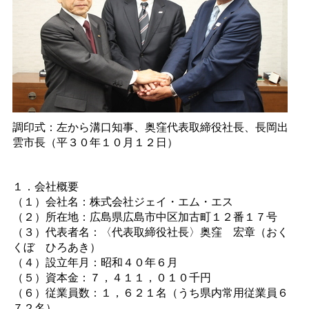
調印式：左から溝口知事、奥窪代表取締役社長、長岡出
雲市長（平３０年１０月１２日）
１．会社概要
（１）会社名：株式会社ジェイ・エム・エス
（２）所在地：広島県広島市中区加古町１２番１７号
（３）代表者名：〈代表取締役社長〉奥
窪
宏章（おく
く
ぼ
ひろあき）
（４）設立年月：昭和４０年６月
（５）資本金：７，４１１，０１０千円
（６）従業員数：１，６２１名（うち県内常用従業員６
７２名）