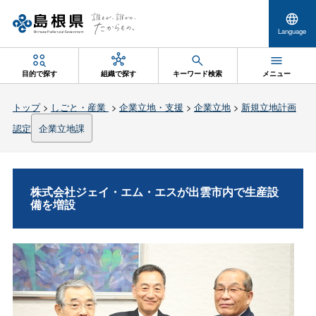
Language
目的で探す
組織で探す
キーワード検索
メニュー
トップ
>
しごと・産業
>
企業立地・支援
>
企業立地
>
新規立地計画
認定
企業立地課
株式会社ジェイ・エム・エスが出雲市内で生産設
備を増設