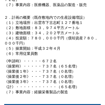
（７）事業内容：医療機器、医薬品の製造・販売
２．計画の概要（既存敷地内での生産設備増設）
（１）立地場所：出雲市下古志町１２７番地１
（２）敷地面積：８３，９７４平方メートル
（３）建物面積：３４，２０２平方メートル
（４）投資額：７８０，０００千円（償却資産７８０，
０００千円）
（５）操業開始：平成３２年４月
（６）常用従業員数
《申請時》・・・・・６７２名
《操業時》・・・・・７３７名（６５名増）
《操業後１年》・・・７３７名（０名増）
《操業後２年》・・・７３７名（０名増）
《操業後３年》・・・７３７名（０名増）
《計》・・・・・・・・・・・（６５名増）
（７）事業内容：経腸栄養製品の製造