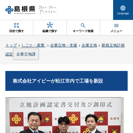
Language
目的で探す
組織で探す
キーワード検索
メニュー
トップ
>
しごと・産業
>
企業立地・支援
>
企業立地
>
新規立地計画
認定
企業立地課
株式会社アイビーが松江市内で工場を新設