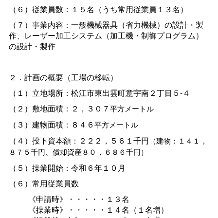
（６）従業員数：１５名（うち常用従業員１３名）
（７）事業内容：一般機械器具（省力機械）の設計・製
作、レーザー加工システム（加工機・制御プログラム）
の設計・製作
２．計画の概要（工場の移転）
（１）立地場所：松江市東出雲町意宇南２丁目５-４
（２）敷地面積：２，３０７
平方メートル
（３）建物面積：８４６
平方メートル
（４）投下資本額：２２２，５６１千円
，
（建物：１４１
，
８７５千円、
償却資産
８０
６８６千円）
（５）操業開始：令和６年１０月
（６）常用従業員数
《申請時》・・・・・１３名
《操業時》・・・・・１４名（１名増）