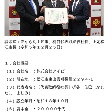
調印式：左から丸山知事、梶谷代表取締役社長、上定松
江市長（令和５年１２月２５日）
１．会社概要
（１）会社
名
：株式会社アイビー
（２）所在
地
：松江市東出雲町揖屋２２９４-１
（３）代表者名：
代表取締役社長〕梶
谷
佳巳（かじ
〔
た
に
よしみ）
（４）設立年月：昭和１８年１０月
（５）資本
金
：２０,０００千円