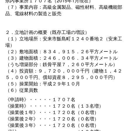
県内事業所１７０７名（2015年1月現在）
（７）事業内容：高級金属製品、磁性材料、高級機能部
品、電線材料の製造と販売
２．立地計画の概要（既存工場の増設）
（１）立地場所：安来市飯島町１２４０番地２（安来工
場）
（２）敷地面積：８３４，９１５．２６平方メートル
（３）建物面積：２４６，００６．３４平方メートル
（うち増築部分：鉄骨平屋７，２６０平方メートル）
（４）投資額：９，７２０，０００千円（建物１，４２
５，０００千円、償却資産８，２９５，０００千円）
（５）操業開始：平成２９年１０月
（６）従業員数
《申請時》・・・・・１７０７名
《操業時》・・・・・１７２０名（１３名増）
《操業後１年》・・・１７２０名（０名増）
《操業後２年》・・・１７２０名（０名増）
《操業後３年》・・・１７２０名（０名増）