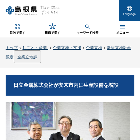
Language
目的で探す
組織で探す
キーワード検索
メニュー
トップ
>
しごと・産業
>
企業立地・支援
>
企業立地
>
新規立地計画
認定
企業立地課
日立金属株式会社が安来市内に生産設備を増設