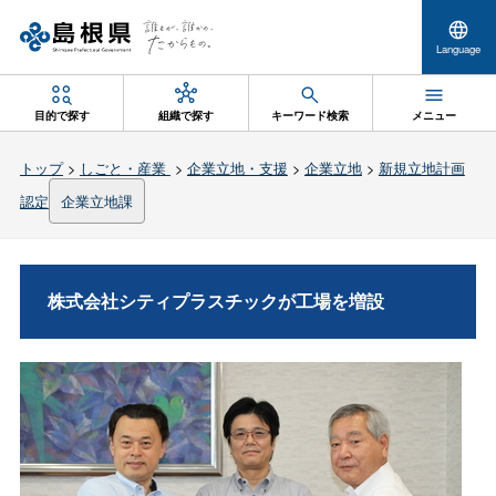
Language
目的で探す
組織で探す
キーワード検索
メニュー
トップ
>
しごと・産業
>
企業立地・支援
>
企業立地
>
新規立地計画
認定
企業立地課
株式会社シティプラスチックが工場を増設