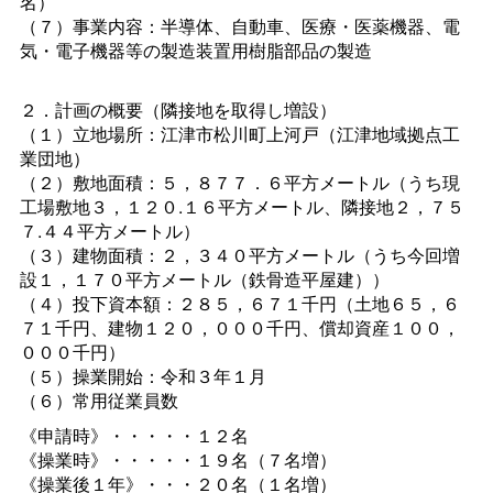
名）
（７）事業内容：半導体、自動車、医療・医薬機器、電
気・電子機器等の製造装置用樹脂部品の製造
２．計画の概要（隣接地を取得し増設）
（１）立地場所：江津市松川町上河戸（江津地域拠点工
業団地）
（２）敷地面積：５，８７７．６平方メートル（うち現
工場敷地３，１２０.１６平方メートル、隣接地２，７５
７.４４平方メートル）
（３）建物面積：２，３４０平方メートル（うち今回増
設１，１７０平方メートル（鉄骨造平屋建））
（４）投下資本額：２８５，６７１千円（土地６５，６
７１千円、建物１２０，０００千円、償却資産１００，
０００千円）
（５）操業開始：令和３年１月
（６）常用従業員数
《申請時》・・・・・１２名
《操業時》・・・・・１９名（７名増）
《操業後１年》・・・２０名（１名増）