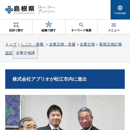
Language
目的で探す
組織で探す
キーワード検索
メニュー
トップ
>
しごと・産業
>
企業立地・支援
>
企業立地
>
新規立地計画
認定
企業立地課
株式会社アプリオが松江市内に進出