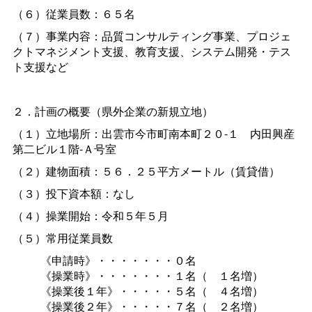
（６）従業員数：６５名
（７）事業内容：品質コンサルティング事業、プロジェ
クトマネジメント支援、教育支援、システム開発・テス
ト支援など
２．計画の概要（県外企業の新規立地）
（１）立地場所：出雲市今市町南本町２０-
１
内田興産
第二ビル１階-Ａ号室
（２）建物面積：５６．２５平方メートル（賃貸借）
（３）投下資本額：なし
（４）操業開始：令和５年５月
（５）常用従業員数
《申請時》・・・・・・・０名
《操業時》・・・・・・・１名
（
１名増）
《操業後１年》・・・・・５名
（
４名増）
《操業後２年》・・・・・７名
（
２名増）