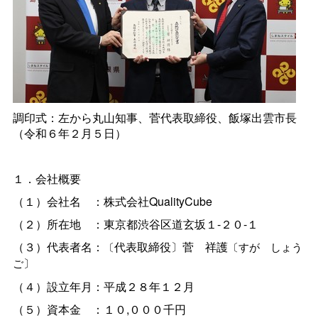
調印式：左から丸山知事、菅代表取締役、飯塚出雲市長
（令和６年２月５日）
１．会社概要
（１）会社
名
：株式会社QualityCube
（２）所在
地
：東京都渋谷区道玄坂１-２０-１
（３）代表者名：
代表取締役〕
菅
祥護
〔
〔す
が
しょう
〕
ご
（４）設立年月：平成２８年１２月
（５）資本
金
：１０,０００千円