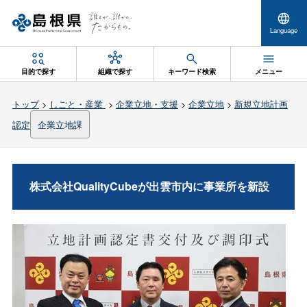
Language
目的で探す
組織で探す
キーワード検索
メニュー
トップ
>
しごと・産業
>
企業立地・支援
>
企業立地
>
新規立地計画
認定
企業立地課
株式会社QualityCubeが出雲市内に事業所を新設