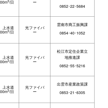
3
000m
/日
ー
0852･22･5684
雲南市商工振興課
上水道
光ファイバ
3
100m
/日
ー
0854･40･1052
松江市定住企業立
上水道
光ファイバ
地推進課
3
200m
/日
ー
0852･55･5216
出雲市産業政策課
上水道
光ファイバ
3
200m
/日
ー
0853･21･6305