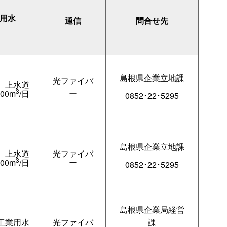
用水
通信
問合せ先
島根県企業立地課
光ファイバ
上水道
3
ー
000m
/日
0852･22･5295
島根県企業立地課
上水道
光ファイバ
3
400m
/日
ー
0852･22･5295
島根県企業局経営
工業用水
光ファイバ
課