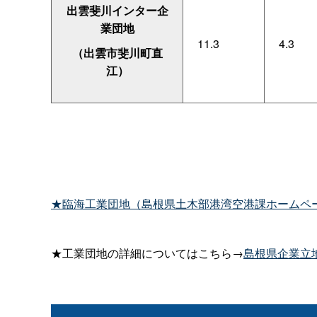
出雲斐川インター企
業団地
11.3
4.3
（出雲市斐川町直
江）
★臨海工業団地（島根県土木部港湾空港課ホームペ
★工業団地の詳細についてはこちら→
島根県企業立