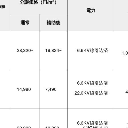
2
分譲価格（円/m
）
面積
電力
）
通常
補助後
28,320~
19,824~
6.6KV線引込済
1,
6.6KV線引込済
14,980
7,490
22.0KV線引込済
6.6KV線引込済
20,000
10,000
66KV線まで