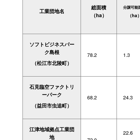
総面積
分譲可能
工業団地名
（ha）
（ha
ソフトビジネスパー
ク島根
78.2
1.3
（松江市北陵町）
石見臨空ファクトリ
ーパーク
68.2
24.3
（益田市虫追町）
江津地域拠点工業団
22.6
地
72.0