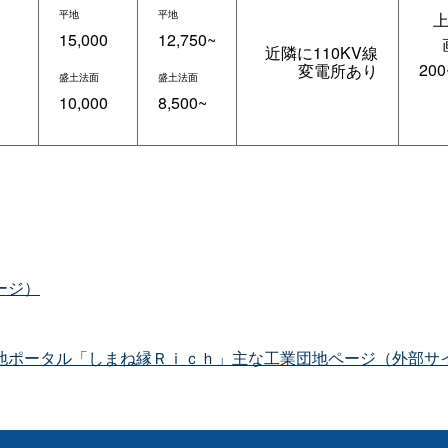
平地
平地
上
15,000
12,750~
近隣に110KV線
200
変電所あり
盛土法面
盛土法面
10,000
8,500~
ージ）
地ポータル「しまね縁Ｒｉｃｈ」主な工業団地ページ（外部サ