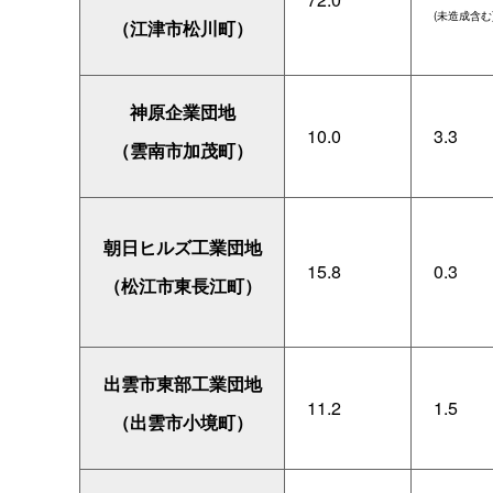
(未造成含む
（江津市松川町）
神原企業団地
10.0
3.3
（雲南市加茂町）
朝日ヒルズ工業団地
15.8
0.3
（松江市東長江町）
出雲市東部工業団地
11.2
1.5
（出雲市小境町）