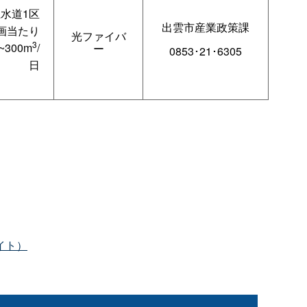
水道1区
出雲市産業政策課
画当たり
光ファイバ
3
~300m
/
ー
0853･21･6305
日
イト）