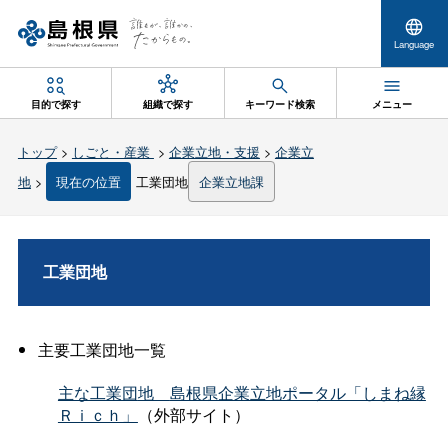
Language
目的で探す
組織で探す
キーワード検索
メニュー
トップ
>
しごと・産業
>
企業立地・支援
>
企業立
地
>
現在の位置
工業団地
企業立地課
工業団地
主要工業団地一覧
主な工業団
地
島根県企業立地ポータル「しまね縁
Ｒｉｃｈ」
（外部サイト）