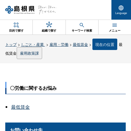
Language
目的で探す
組織で探す
キーワード検索
メニュー
トップ
>
しごと・産業
>
雇用・労働
>
最低賃金
>
現在の位置
最
低賃金
雇用政策課
〇労働に関するお悩み
最低賃金
お問い合わせ先