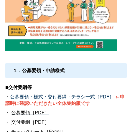
１．公募要領・申請様式
■交付要綱等
・
公募要領・様式・交付要綱・チラシ一式［PDF］
←申
請時に確認いただきたい全体集約版です
・
公募要領［PDF］
・
交付要綱［PDF］
・
チェックシート［Excel］