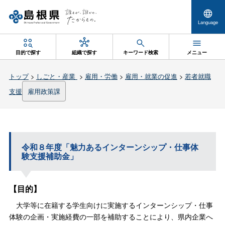
Language
目的で探す
組織で探す
キーワード検索
メニュー
トップ
>
しごと・産業
>
雇用・労働
>
雇用・就業の促進
>
若者就職
支援
雇用政策課
令和８年度「魅力あるインターンシップ・仕事体
験支援補助金」
【目的】
大学等に在籍する学生向けに実施するインターンシップ・仕事
体験の企画・実施経費の一部を補助することにより、県内企業へ