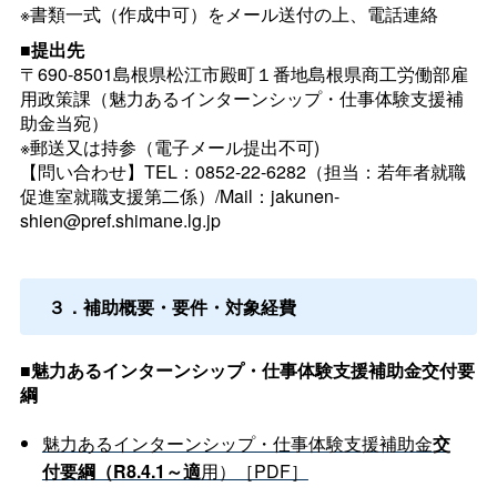
※書類一式（作成中可）をメール送付の上、電話連絡
■提出先
〒690-8501島根県松江市殿町１番地島根県商工労働部雇
用政策課（魅力あるインターンシップ・仕事体験支援補
助金当宛）
※郵送又は持参（電子メール提出不可)
【問い合わせ】TEL：0852-22-6282（担当：若年者就職
促進室就職支援第二係）/Mail：jakunen-
shien@pref.shimane.lg.jp
３．補助概要・要件・対象経費
■魅力あるインターンシップ・仕事体験支援補助金交付要
綱
魅力あるインターンシップ・仕事体験支援補助金
交
付要綱（R8.4.1～適
用）［PDF］