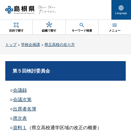
Language
目的で探す
組織で探す
キーワード検索
メニュー
トップ
>
学校企画課
>
県立高校の在り方
第５回検討委員会
○
会議録
○
会議次第
○
出席者名簿
○
席次表
○
資料１
（県立高校通学区域の改正の概要）