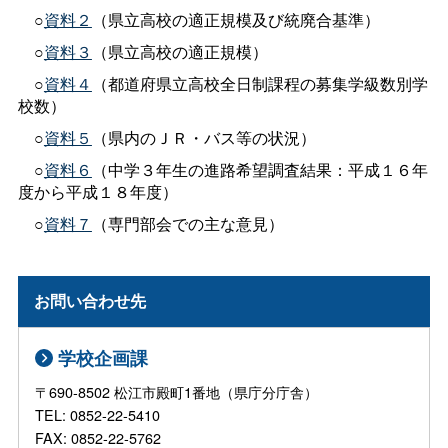
○
資料２
（県立高校の適正規模及び統廃合基準）
○
資料３
（県立高校の適正規模）
○
資料４
（都道府県立高校全日制課程の募集学級数別学
校数）
○
資料５
（県内のＪＲ・バス等の状況）
○
資料６
（中学３年生の進路希望調査結果：平成１６年
度から平成１８年度）
○
資料７
（専門部会での主な意見）
お問い合わせ先
学校企画課
〒690-8502 松江市殿町1番地（県庁分庁舎）
TEL: 0852-22-5410
FAX: 0852-22-5762