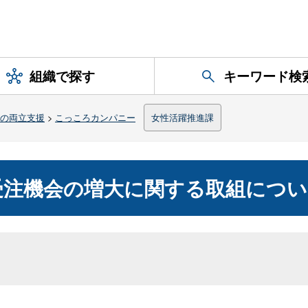
組織で探す
キーワード検
の両立支援
>
こっころカンパニー
女性活躍推進課
受注機会の増大に関する取組につい