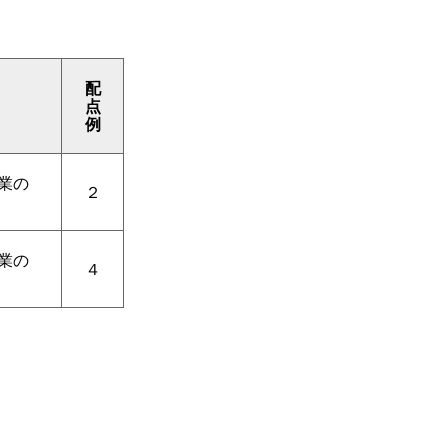
配
点
例
業の
２
業の
４