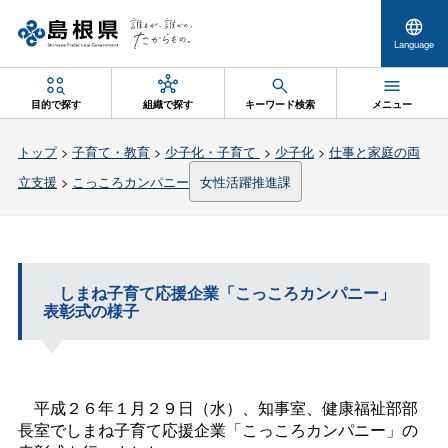
Language
目的で探す
組織で探す
キーワード検索
メニュー
トップ
>
子育て・教育
>
少子化・子育て
>
少子化
>
仕事と家庭の両
立支援
>
こっころカンパニー
女性活躍推進課
しまね子育て応援企業「こっころカンパニー」
表彰式の様子
平成２６年１月２９日（水）、知事室、健康福祉部部
長室でしまね子育て応援企業「こっころカンパニー」の