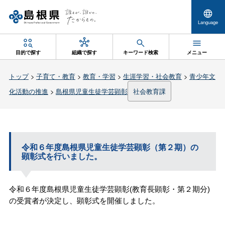
Language
目的で探す
組織で探す
キーワード検索
メニュー
トップ
>
子育て・教育
>
教育・学習
>
生涯学習・社会教育
>
青少年文
化活動の推進
>
島根県児童生徒学芸顕彰
社会教育課
令和６年度島根県児童生徒学芸顕彰（第２期）の
顕彰式を行いました。
令和６年度島根県児童生徒学芸顕彰(教育長顕彰・第２期分)
の受賞者が決定し、顕彰式を開催しました。