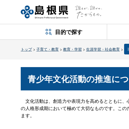
目的で探す
トップ
>
子育て・教育
>
教育・学習
>
生涯学習・社会教育
>
青少年文化活動の推進に
文化活動は、創造力や表現力を高めるとともに、心
の人格形成期において極めて大切なものです。この
ます。