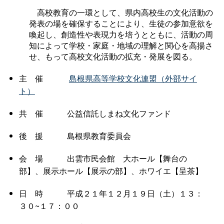
高校教育の一環として、県内高校生の文化活動の
発表の場を確保することにより、生徒の参加意欲を
喚起し、創造性や表現力を培うとともに、活動の周
知によって学校・家庭・地域の理解と関心を高揚さ
せ、もって高校文化活動の拡充・発展を図る。
主
催
島根県高等学校文化連盟（外部サイ
ト）
共
催
公益信託しまね文化ファンド
後
援
島根県教育委員会
会
場
出雲市民会
館
大ホール【舞台の
部】、展示ホール【展示の部】、ホワイエ【呈茶】
日
時
平成２１年１２月１９日（土）１３：
３０~１７：００