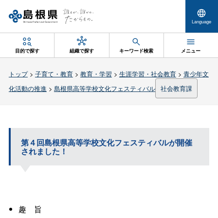
Language
目的で探す
組織で探す
キーワード検索
メニュー
トップ
>
子育て・教育
>
教育・学習
>
生涯学習・社会教育
>
青少年文
化活動の推進
>
島根県高等学校文化フェスティバル
社会教育課
第４回島根県高等学校文化フェスティバルが開催
されました！
趣旨