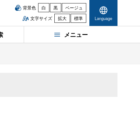
背景色
白
黒
ベージュ
文字サイズ
拡大
標準
Language
索
メニュー