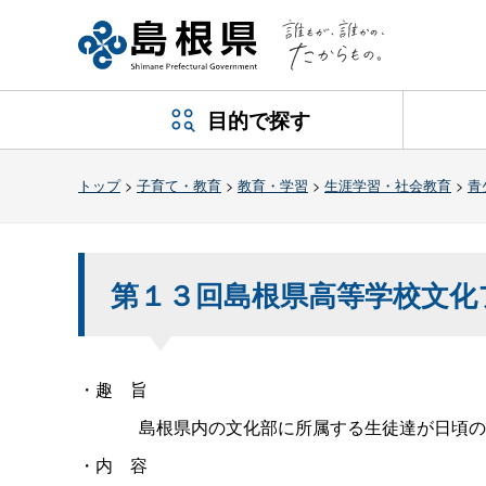
目的で探す
トップ
>
子育て・教育
>
教育・学習
>
生涯学習・社会教育
>
青
第１３回島根県高等学校文化
・
趣旨
島根県内の文化部に所属する生徒達が日頃の
・
内容