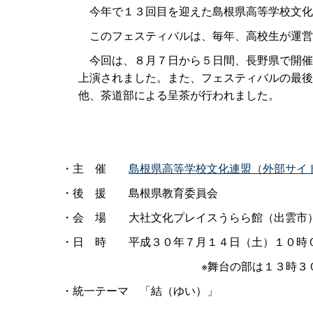
今年で１３回目を迎えた島根県高等学校文化
このフェスティバルは、毎年、高校生が運営
今回は、８月７日から５日間、長野県で開催
上演されました。また、フェスティバルの最後
他、茶道部による呈茶が行われました。
・
主
催
島根県高等学校文化連盟（外部サイ
・
後
援
島根県教育委員会
・
会
場
大社文化プレイスうらら館（出雲市
・
日
時
平成３０年７月１４日（土）１０時
※舞台の部は１３時３
・統一テー
マ
「結（ゆい）」