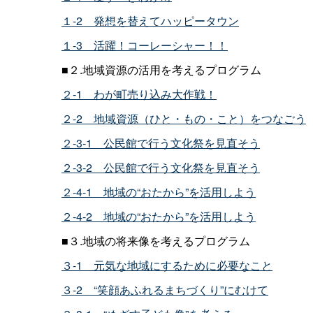
１-
2
発想を替えてハッピータウン
１-
3
活躍！コーレーシャー！！
■２
.
地域資源の活用を考えるプログラム
２-
1
わが町売り込み大作戦！
２-
2
地域資源（ひと・もの・こと）をつなごう
２-3-
1
公民館で行う文化祭を見直そう
２-3-
2
公民館で行う文化祭を見直そう
２-4-
1
地域の“おたから”を活用しよう
２-4-
2
地域の“おたから”を活用しよう
■３
.
地域の将来像を考えるプログラム
３-
1
元気な地域にするために必要なこと
３-
2
“笑顔あふれるまちづくり”にむけて