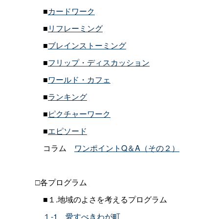
■
カードワーク
■
リフレーミング
■
ブレインストーミング
■
フリップ・ディスカッション
■
ワールド・カフェ
■
ランキング
■
ピクチャーワーク
■
エピソード
コラ
ム
ワンポイントQ＆A（その２）
□各プログラム
■１
.
地域のよさを考えるプログラム
１-
1
愛すべきわが町