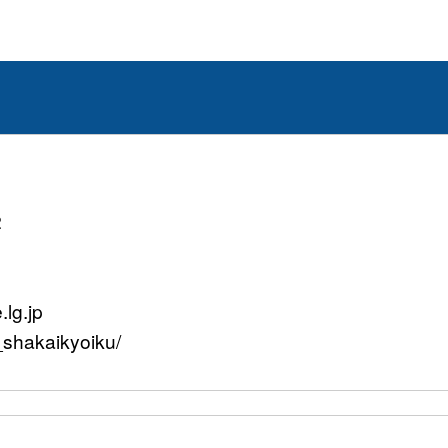
2
lg.jp
bu_shakaikyoiku/