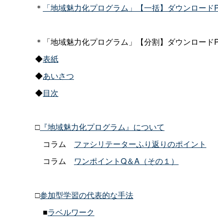
＊
「地域魅力化プログラム」【一括】ダウンロードP
＊「地域魅力化プログラム」【分割】ダウンロードP
◆
表紙
◆
あいさつ
◆
目次
□
『地域魅力化プログラム』について
コラ
ム
ファシリテーターふり返りのポイント
コラ
ム
ワンポイントQ＆A（その１）
□
参加型学習の代表的な手法
■
ラベルワーク