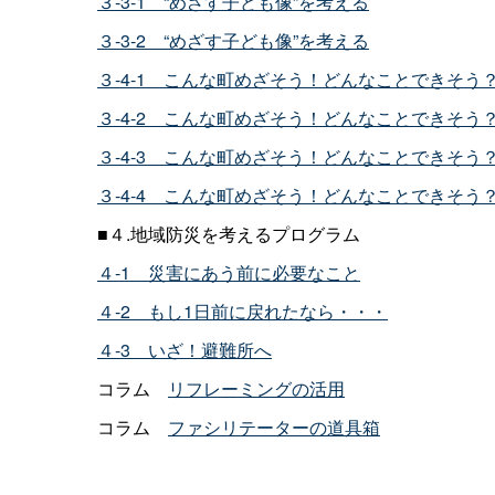
３-3-
1
“めざす子ども像”を考える
３-3-
2
“めざす子ども像”を考える
３-4-
1
こんな町めざそう！どんなことできそう
３-4-
2
こんな町めざそう！どんなことできそう
３-4-
3
こんな町めざそう！どんなことできそう
３-4-
4
こんな町めざそう！どんなことできそう
■４
.
地域防災を考えるプログラム
４-
1
災害にあう前に必要なこと
４-
2
もし
1
日前に戻れたなら・・・
４-
3
いざ！避難所へ
コラ
ム
リフレーミングの活用
コラ
ム
ファシリテーターの道具箱