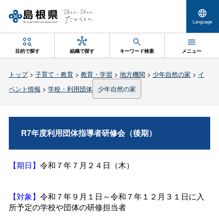
Language
目的で探す
組織で探す
キーワード検索
メニュー
トップ
>
子育て・教育
>
教育・学習
>
地方機関
>
少年自然の家
>
イ
ベント情報
>
学校・利用団体
少年自然の家
R7年度利用団体指導者研修会（後期）
【期日】
令和７年７月２４日（木）
【対象】
令和７年９月１日～令和７年１２月３１日に入
所予定の学校や団体の研修担当者