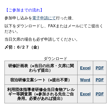
【ご参加までの流れ】
参加申し込みを
電子申請にて
行った後、
以下をダウンロードし、FAXまたはメールにてご提出く
ださい。
当日欠席の場合も必ず申請してください。
〆切：６/２７（金）
ダウンロード
研修計画表（※当日の出席・欠席に関
Excel
PDF
わらず提出）
宿泊研修立案シート（※提出不要）
Word
PDF
利用団体指導者研修会当日食物アレル
ギー等調査票（※参加される先生ご自
Excel
PDF
身用。必要があれば提出）