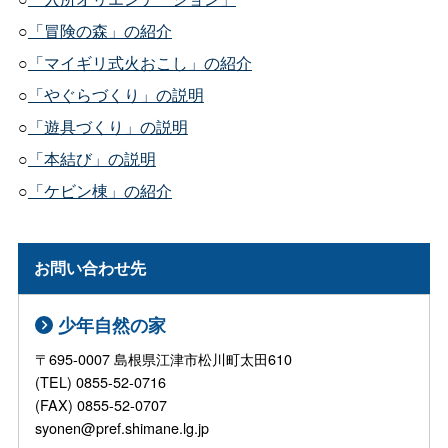
○
「冒険の森」の紹介
○
「マイギリ式火おこし」の紹介
○
「やぐらづくり」の説明
○
「遊具づくり」の説明
○
「本結び」の説明
○
「ケビン棟」の紹介
お問い合わせ先
少年自然の家
〒695-0007 島根県江津市松川町太田610
(TEL) 0855-52-0716
(FAX) 0855-52-0707
syonen@pref.shimane.lg.jp