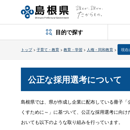
目的で探す
トップ
>
子育て・教育
>
教育・学習
>
人権・同和教育
>
現在
公正な採用選考について
島根県では、県が作成し企業に配布している冊子「
くすために～」に基づいて、公正な採用選考に向け
おいても以下のような取り組みを行っています。