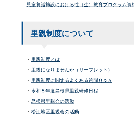
児童養護施設における性（生）教育プログラム資料
里親制度について
・
里親制度とは
・
里親になりませんか（リーフレット）
・
里親制度に関するよくある質問Ｑ＆Ａ
・
令和８年度島根県里親研修日程
・
島根県里親会の活動
・
松江地区里親会の活動