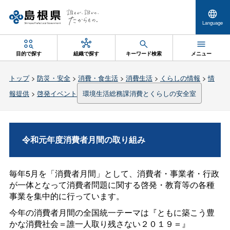
Language
目的で探す
組織で探す
キーワード検索
メニュー
トップ
>
防災・安全
>
消費・食生活
>
消費生活
>
くらしの情報
>
情
報提供
>
啓発イベント
環境生活総務課消費とくらしの安全室
令和元年度消費者月間の取り組み
毎年5月を「消費者月間」として、消費者・事業者・行政
が一体となって消費者問題に関する啓発・教育等の各種
事業を集中的に行っています。
今年の消費者月間の全国統一テーマは『ともに築こう豊
かな消費社会＝誰一人取り残さない２０１９＝』