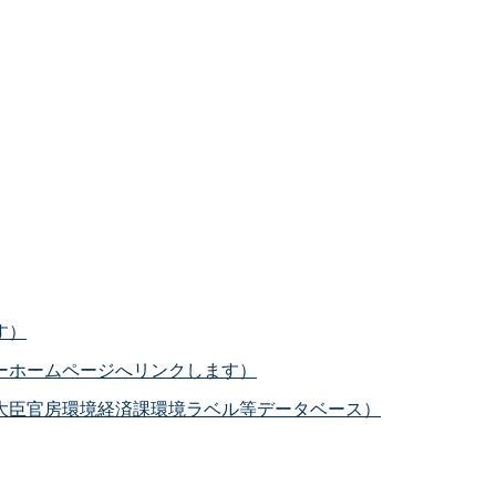
す）
ーホームページへリンクします）
大臣官房環境経済課環境ラベル等データベース）