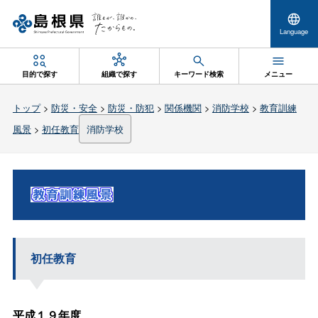
Language
目的で探す
組織で探す
キーワード検索
メニュー
トップ
>
防災・安全
>
防災・防犯
>
関係機関
>
消防学校
>
教育訓練
風景
>
初任教育
消防学校
初任教育
平成１９年度