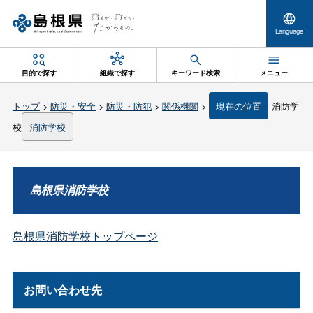
Language
目的で探す
組織で探す
キーワード検索
メニュー
トップ
>
防災・安全
>
防災・防犯
>
関係機関
>
現在の位置
消防学
校
消防学校
島根県消防学校
島根県消防学校トップページ
お問い合わせ先