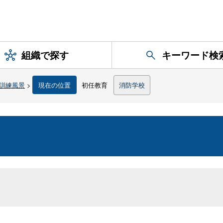
組織で探す
キーワード検
訓練風景
>
現在の位置
初任教育
消防学校