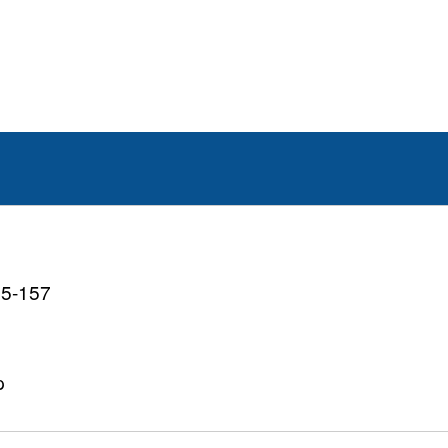
-157
p