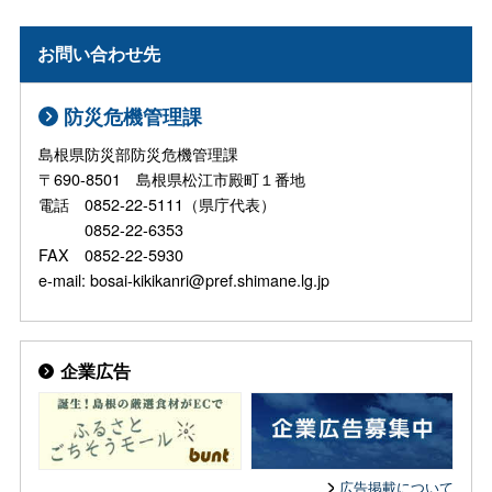
お問い合わせ先
防災危機管理課
島根県防災部防災危機管理課
〒690-8501 島根県松江市殿町１番地
電話 0852-22-5111（県庁代表）
0852-22-6353
FAX 0852-22-5930
e-mail: bosai-kikikanri@pref.shimane.lg.jp
企業広告
広告掲載について