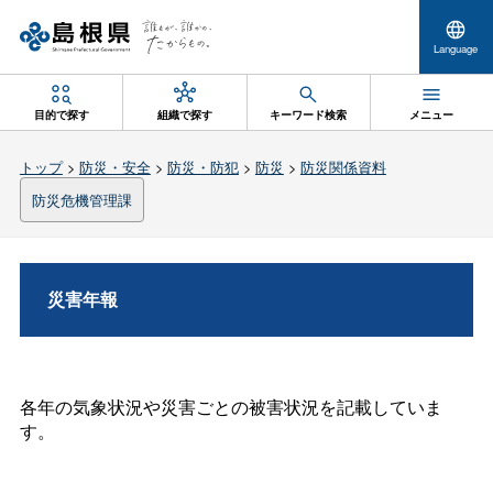
Language
目的で探す
組織で探す
キーワード検索
メニュー
トップ
>
防災・安全
>
防災・防犯
>
防災
>
防災関係資料
防災危機管理課
災害年報
各年の気象状況や災害ごとの被害状況を記載していま
す。