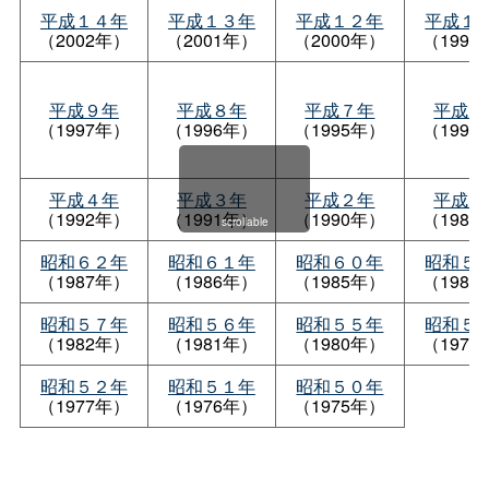
平成１４年
平成１３年
平成１２年
平成１
（2002年）
（2001年）
（2000年）
（1999
平成９年
平成８年
平成７年
平成６
（1997年）
（1996年）
（1995年）
（1994
平成４年
平成３年
平成２年
平成元
（1992年）
（1991年）
（1990年）
（1989
scrollable
昭和６２年
昭和６１年
昭和６０年
昭和５
（1987年）
（1986年）
（1985年）
（1984
昭和５７年
昭和５６年
昭和５５年
昭和５
（1982年）
（1981年）
（1980年）
（1979
昭和５２年
昭和５１年
昭和５０年
（1977年）
（1976年）
（1975年）