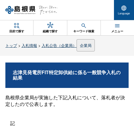
Language
目的で探す
組織で探す
キーワード検索
メニュー
トップ
>
入札情報
>
入札公告（企業局）
企業局
志津見発電所FIT特定卸供給に係る一般競争入札の
結果
島根県企業局が実施した下記入札について、落札者が決
定したので公表します。
記