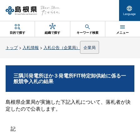
Language
目的で探す
組織で探す
キーワード検索
メニュー
トップ
>
入札情報
>
入札公告（企業局）
企業局
三隅川発電所ほか３発電所FIT特定卸供給に係る一
般競争入札の結果
島根県企業局が実施した下記入札について、落札者が決
定したので公表します。
記