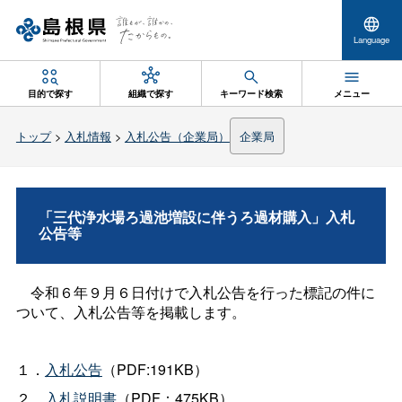
Language
目的で探す
組織で探す
キーワード検索
メニュー
トップ
>
入札情報
>
入札公告（企業局）
企業局
「三代浄水場ろ過池増設に伴うろ過材購入」入札
公告等
令和６年９月６日付けで入札公告を行った標記の件に
ついて、入札公告等を掲載します。
１．
入札公告
（PDF:191KB）
２．
入札説明書
（PDF：475KB）