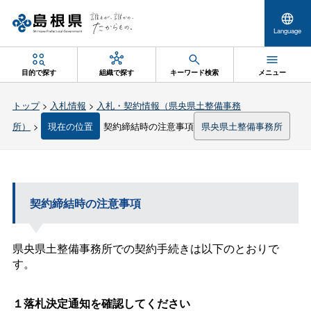
Language
目的で探す
組織で探す
キーワード検索
メニュー
トップ
>
入札情報
>
入札・契約情報（県央県土整備事務
所）
>
現在の位置
契約締結時の注意事項
県央県土整備事務所
契約締結時の注意事項
県央県土整備事務所での契約手続きは以下のとおりで
す。
１落札決定通知を確認してください