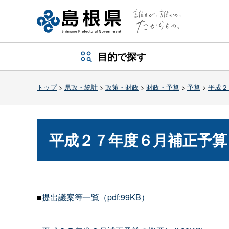
目的で探す
トップ
>
県政・統計
>
政策・財政
>
財政・予算
>
予算
>
平成２
平成２７年度６月補正予算
■
提出議案等一覧（pdf:99KB）