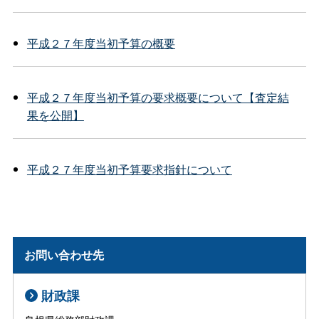
平成２７年度当初予算の概要
平成２７年度当初予算の要求概要について【査定結
果を公開】
平成２７年度当初予算要求指針について
お問い合わせ先
財政課