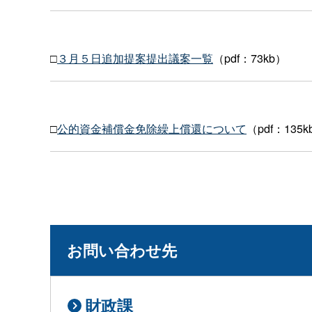
□
３月５日追加提案提出議案一覧
（pdf：73kb）
□
公的資金補償金免除繰上償還について
（pdf：135k
お問い合わせ先
財政課