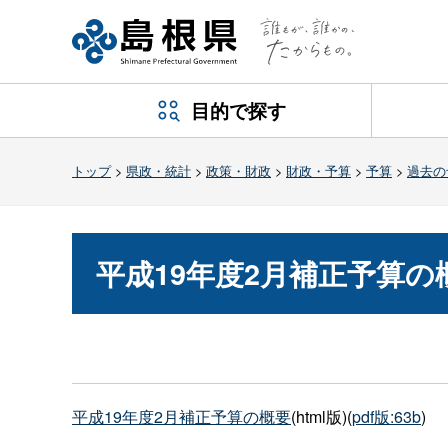
目的で探す
トップ
>
県政・統計
>
政策・財政
>
財政・予算
>
予算
>
過去の
平成19年度2月補正予算の
平成19年度2月補正予算の概要
(html版)(
pdf版:63b
)