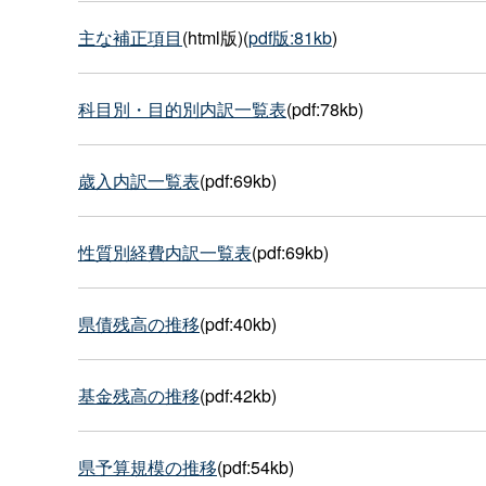
主な補正項目
(html版)(
pdf版:81kb
)
科目別・目的別内訳一覧表
(pdf:78kb)
歳入内訳一覧表
(pdf:69kb)
性質別経費内訳一覧表
(pdf:69kb)
県債残高の推移
(pdf:40kb)
基金残高の推移
(pdf:42kb)
県予算規模の推移
(pdf:54kb)