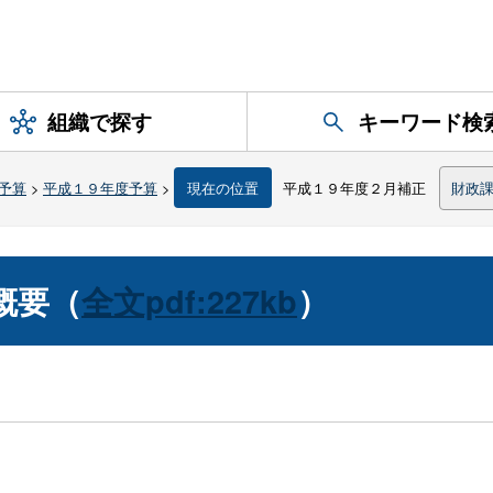
組織で探す
キーワード検
予算
>
平成１９年度予算
>
現在の位置
平成１９年度２月補正
財政
概要（
全文pdf:227kb
）