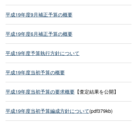
平成19年度9月補正予算の概要
平成19年度6月補正予算の概要
平成19年度予算執行方針について
平成19年度当初予算の概要
平成19年度当初予算の要求概要
【査定結果を公開】
平成19年度当初予算編成方針について
(pdf379kb)